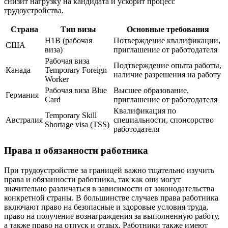
снизит нагрузку на кандидата и ускорит процесс
трудоустройства.
Страна
Тип визы
Основные требования
H1B (рабочая
Потверждение квалификации,
США
виза)
приглашение от работодателя
Рабочая виза
Подтверждение опыта работы,
Канада
Temporary Foreign
наличие разрешения на работу
Worker
Рабочая виза Blue
Высшее образование,
Германия
Card
приглашение от работодателя
Квалификация по
Temporary Skill
Австралия
специальности, спонсорство
Shortage visa (TSS)
работодателя
Права и обязанности работника
При трудоустройстве за границей важно тщательно изучить
права и обязанности работника, так как они могут
значительно различаться в зависимости от законодательства
конкретной страны. В большинстве случаев права работника
включают право на безопасные и здоровые условия труда,
право на получение вознаграждения за выполненную работу,
а также право на отпуск и отдых. Работники также имеют