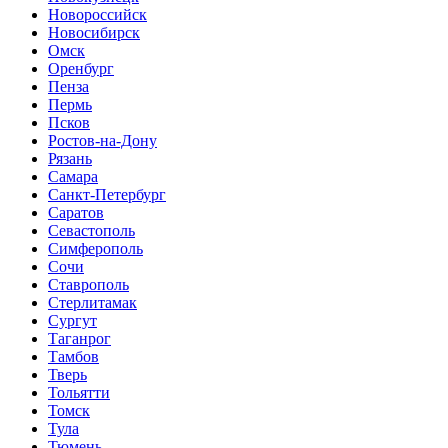
Новороссийск
Новосибирск
Омск
Оренбург
Пенза
Пермь
Псков
Ростов-на-Дону
Рязань
Самара
Санкт-Петербург
Саратов
Севастополь
Симферополь
Сочи
Ставрополь
Стерлитамак
Сургут
Таганрог
Тамбов
Тверь
Тольятти
Томск
Тула
Тюмень