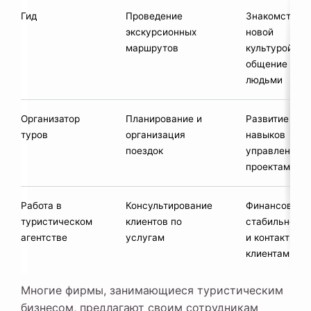
Гид
Проведение
Знакомство с
экскурсионных
новой
маршрутов
культурой и
общение с
людьми
Организатор
Планирование и
Развитие
туров
организация
навыков
поездок
управления
проектами
Работа в
Консультирование
Финансовая
туристическом
клиентов по
стабильность
агентстве
услугам
и контакт с
клиентами
Многие фирмы, занимающиеся туристическим
бизнесом, предлагают своим сотрудникам